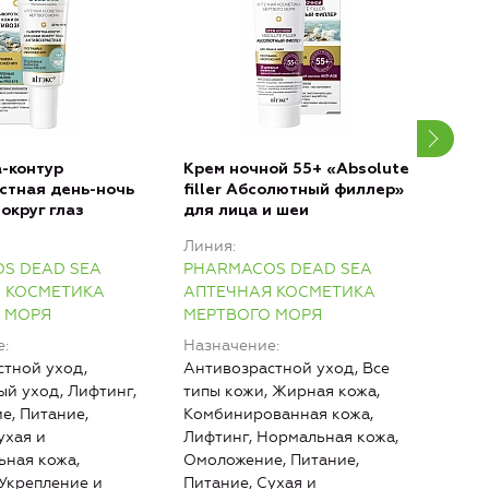
-контур
Крем ночной 55+ «Аbsolute
Кре
стная день-ночь
filler Абсолютный филлер»
«Аbs
округ глаз
для лица и шеи
Абс
лица
Линия
Лин
S DEAD SEA
PHARMACOS DEAD SEA
PHA
 КОСМЕТИКА
АПТЕЧНАЯ КОСМЕТИКА
АПТ
 МОРЯ
МЕРТВОГО МОРЯ
МЕР
е
Назначение
Наз
тной уход,
Антивозрастной уход, Все
Анти
й уход, Лифтинг,
типы кожи, Жирная кожа,
типы
е, Питание,
Комбинированная кожа,
Ком
ухая и
Лифтинг, Нормальная кожа,
Лифт
ьная кожа,
Омоложение, Питание,
Омо
 Укрепление и
Питание, Сухая и