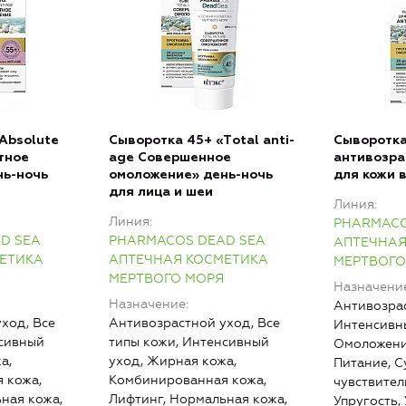
Аbsolute
Сыворотка 45+ «Тotal anti-
Сыворотка
тное
age Совершенное
антивозра
нь-ночь
омоложение» день-ночь
для кожи в
для лица и шеи
Линия
Линия
PHARMACO
D SEA
PHARMACOS DEAD SEA
АПТЕЧНАЯ
ЕТИКА
АПТЕЧНАЯ КОСМЕТИКА
МЕРТВОГО
МЕРТВОГО МОРЯ
Назначени
Назначение
Антивозрас
ход, Все
Антивозрастной уход, Все
Интенсивны
нсивный
типы кожи, Интенсивный
Омоложени
а,
уход, Жирная кожа,
Питание, С
 кожа,
Комбинированная кожа,
чувствител
ная кожа,
Лифтинг, Нормальная кожа,
Упругость,