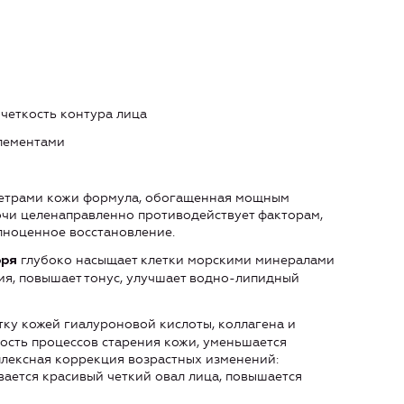
 четкость контура лица
лементами
метрами кожи формула, обогащенная мощным
чи целенаправленно противодействует факторам,
лноценное восстановление.
глубоко насыщает клетки морскими минералами
оря
ия, повышает тонус, улучшает водно-липидный
ку кожей гиалуроновой кислоты, коллагена и
рость процессов старения кожи, уменьшается
лексная коррекция возрастных изменений:
ается красивый четкий овал лица, повышается