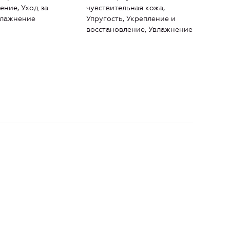
кожа
ение, Уход за
чувствительная кожа,
Суха
влажнение
Упругость, Укрепление и
кожа
восстановление, Увлажнение
и во
Увл