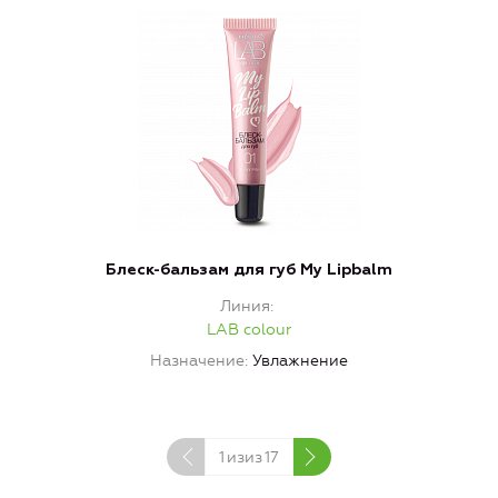
Блеск-бальзам для губ My Lipbalm
Линия
LAB colour
Назначение
Увлажнение
1
изиз
17