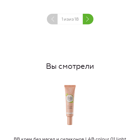
1
изиз
18
Вы смотрели
BB крем без масел и силиконов LAB colour 01 light