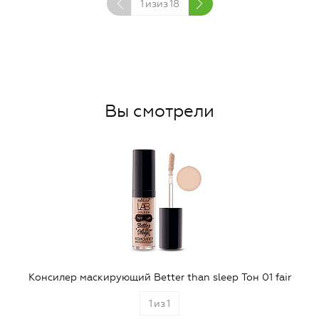
1
изиз
18
Вы смотрели
Консилер маскирующий Better than sleep Тон 01 fair
1
из
1