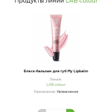
Продукты линии
LAB colour
Блеск-бальзам для губ My Lipbalm
Линия
LAB colour
Назначение
Увлажнение