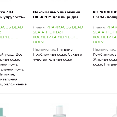
ка 30+
Максимально питающий
КОРАЛЛОВЫ
и упругость»
OIL-КРЕМ для лица для
СКРАБ поли
я лица и кожи
сухой, очень сухой и
лица
ACOS DEAD
Линия
PHARMACOS DEAD
Линия
PHA
атопичной кожи
АЯ
SEA АПТЕЧНАЯ
SEA АПТЕЧ
МЕРТВОГО
КОСМЕТИКА МЕРТВОГО
КОСМЕТИКА
МОРЯ
МОРЯ
Назначение
Питание,
Назначение
й уход, Все
Проблемная кожа, Сухая и
Комбинирова
рная кожа,
чувствительная кожа
Жирная кожа
ная кожа,
кожа, Питан
альная кожа,
Питание,
вительная
ть, Увлажнение