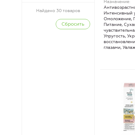
Назначение
Антивозрастно
Найдено 30 товаров
Интенсивный у
Омоложение, 
Питание, Суха
чувствительна
Упругость, Ук
восстановлени
глазами, Увла