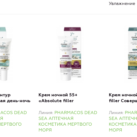
Увлажнение
нтур
Крем ночной 55+
Крем ночной
ая день-ночь
«Аbsolute filler
filler Сове
уг глаз
Абсолютный филлер» для
филлер» для
ACOS DEAD
Линия
PHARMACOS DEAD
Линия
PHA
лица и шеи
АЯ
SEA АПТЕЧНАЯ
SEA АПТЕЧ
МЕРТВОГО
КОСМЕТИКА МЕРТВОГО
КОСМЕТИКА
МОРЯ
МОРЯ