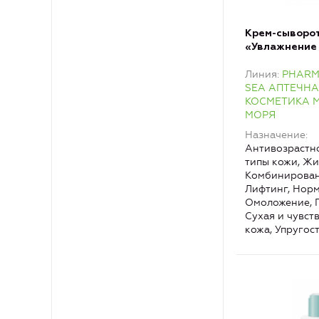
Крем-сыворот
«Увлажнение 
день-ночь дл
Линия
PHARM
вокруг глаз
SEA АПТЕЧН
КОСМЕТИКА 
МОРЯ
Назначение
Антивозрастно
типы кожи, Жи
Комбинирован
Лифтинг, Норм
Омоложение, 
Сухая и чувст
кожа, Упругос