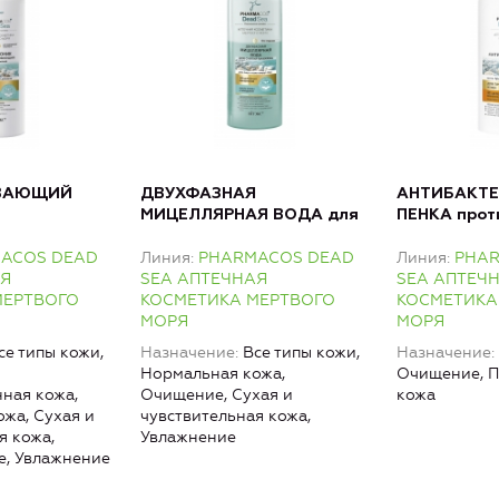
ВАЮЩИЙ
ДВУХФАЗНАЯ
АНТИБАКТ
МИЦЕЛЛЯРНАЯ ВОДА для
ПЕНКА прот
й для лица,
снятия макияжа для лица
угрей и чер
ACOS DEAD
Линия
PHARMACOS DEAD
Линия
PHA
те
и кожи вокруг глаз
проблемной
АЯ
SEA АПТЕЧНАЯ
SEA АПТЕЧ
МЕРТВОГО
КОСМЕТИКА МЕРТВОГО
КОСМЕТИКА
МОРЯ
МОРЯ
се типы кожи,
Назначение
Все типы кожи,
Назначение
Нормальная кожа,
Очищение, 
ная кожа,
Очищение, Сухая и
кожа
жа, Сухая и
чувствительная кожа,
я кожа,
Увлажнение
е, Увлажнение