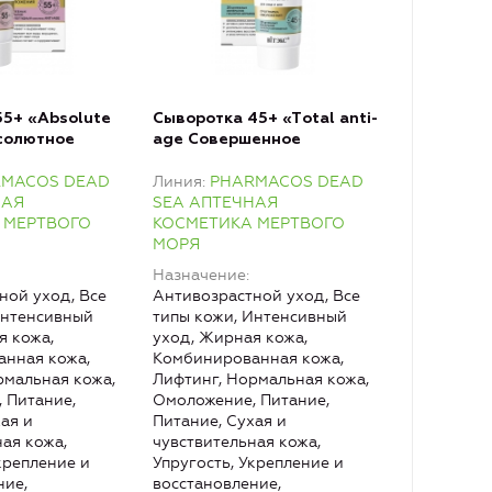
55+ «Аbsolute
Сыворотка 45+ «Тotal anti-
бсолютное
age Совершенное
» день-ночь
омоложение» день-ночь
RMACOS DEAD
Линия
PHARMACOS DEAD
шеи
для лица и шеи
НАЯ
SEA АПТЕЧНАЯ
 МЕРТВОГО
КОСМЕТИКА МЕРТВОГО
МОРЯ
Назначение
ной уход, Все
Антивозрастной уход, Все
Интенсивный
типы кожи, Интенсивный
я кожа,
уход, Жирная кожа,
нная кожа,
Комбинированная кожа,
рмальная кожа,
Лифтинг, Нормальная кожа,
 Питание,
Омоложение, Питание,
ая и
Питание, Сухая и
ная кожа,
чувствительная кожа,
крепление и
Упругость, Укрепление и
ние,
восстановление,