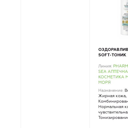
ОЗДОРАВЛИ
SOFT-ТОНИК
изотонически
Линия
PHARM
шеи и деколь
SEA АПТЕЧН
КОСМЕТИКА 
МОРЯ
Назначение
В
Жирная кожа,
Комбинирован
Нормальная ко
чувствительна
Тонизировани