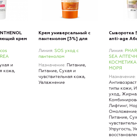
ANTHENOL
Крем универсальный с
Сыворотка 
яющий крем
пантенолом [3%] для
anti-age А
сухой, очень
детей и взрослых
омоложение
cos
Линия
SOS уход с
Линия
PHA
ичной кожи
для лица и 
UREA
пантенолом
SEA АПТЕЧ
КОСМЕТИКА
ухая и
Назначение
Питание,
МОРЯ
я кожа,
Питание, Сухая и
чувствительная кожа,
Назначение
Увлажнение
Антивозраст
типы кожи, 
уход, Жирна
Комбинирова
Лифтинг, Но
Омоложение,
Питание, Сух
чувствитель
Упругость, У
восстановле