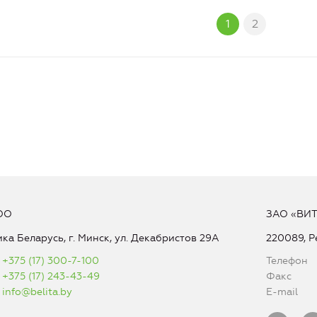
1
2
ОО
ЗАО «ВИ
ка Беларусь, г. Минск, ул. Декабристов 29А
220089, Р
+375 (17) 300-7-100
Телефон
+375 (17) 243-43-49
Факс
info@belita.by
E-mail