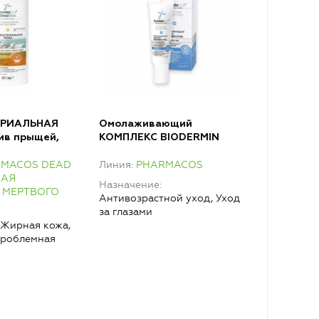
ЕРИАЛЬНАЯ
Омолаживающий
ив прыщей,
КОМПЛЕКС BIODERMIN
ных точек для
EYES для контура глаз
RMACOS DEAD
Линия
PHARMACOS
 кожи
НАЯ
Назначение
 МЕРТВОГО
Антивозрастной уход, Уход
за глазами
Жирная кожа,
Проблемная