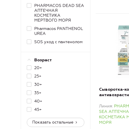
PHARMACOS DEAD SEA
АПТЕЧНАЯ
КОСМЕТИКА
МЕРТВОГО МОРЯ
Pharmacos PANTHENOL
UREA
SOS уход с пантенолом
Возраст
20+
25+
30+
Сыворотка-ко
35+
антивозрастн
для кожи вокр
40+
Линия
PHARM
45+
SEA АПТЕЧН
КОСМЕТИКА 
Показать остальные
МОРЯ