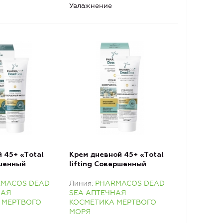
Увлажнение
 45+ «Тotal
Крем дневной 45+ «Тotal
ршенный
lifting Совершенный
 лица и шеи
лифтинг» для лица и шеи
RMACOS DEAD
Линия
PHARMACOS DEAD
SPF 15
НАЯ
SEA АПТЕЧНАЯ
 МЕРТВОГО
КОСМЕТИКА МЕРТВОГО
МОРЯ