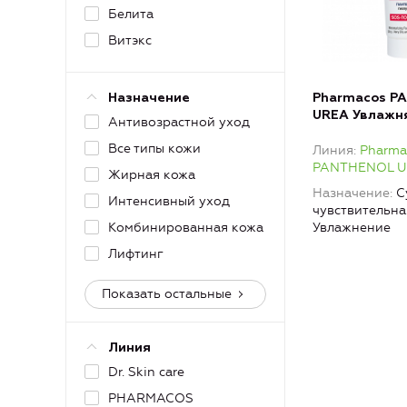
Белита
Витэкс
Pharmacos P
Назначение
UREA Увлажн
Антивозрастной уход
для лица для 
Все типы кожи
Линия
Pharma
сухой и атоп
PANTHENOL 
Жирная кожа
Назначение
С
Интенсивный уход
чувствительна
Увлажнение
Комбинированная кожа
Лифтинг
Показать остальные
Линия
Dr. Skin care
PHARMACOS