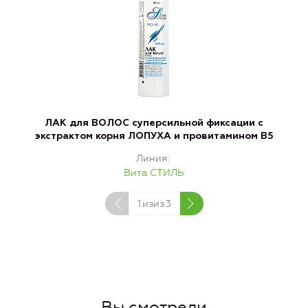
ЛАК для ВОЛОС суперсильной фиксации с
В
экстрактом корня ЛОПУХА и провитамином В5
Линия
Вита СТИЛЬ
1
изиз
3
Вы смотрели