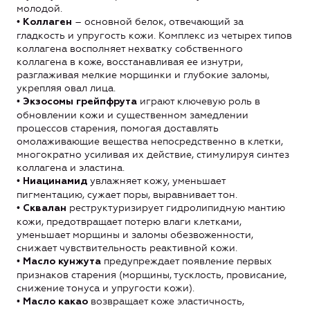
молодой.
•
– основной белок, отвечающий за
Коллаген
гладкость и упругость кожи. Комплекс из четырех типов
коллагена восполняет нехватку собственного
коллагена в коже, восстанавливая ее изнутри,
разглаживая мелкие морщинки и глубокие заломы,
укрепляя овал лица.
•
играют ключевую роль в
Экзосомы грейпфрута
обновлении кожи и существенном замедлении
процессов старения, помогая доставлять
омолаживающие вещества непосредственно в клетки,
многократно усиливая их действие, стимулируя синтез
коллагена и эластина.
•
увлажняет кожу, уменьшает
Ниацинамид
пигментацию, сужает поры, выравнивает тон.
•
реструктуризирует гидролипидную мантию
Сквалан
кожи, предотвращает потерю влаги клетками,
уменьшает морщины и заломы обезвоженности,
снижает чувствительность реактивной кожи.
•
предупреждает появление первых
Масло кунжута
признаков старения (морщины, тусклость, провисание,
снижение тонуса и упругости кожи).
•
возвращает коже эластичность,
Масло какао