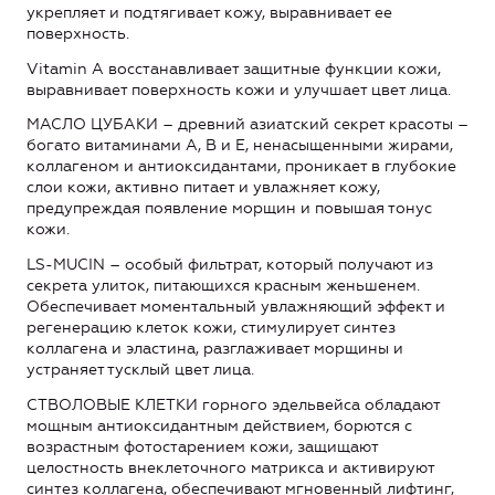
укрепляет и подтягивает кожу, выравнивает ее
поверхность.
Vitamin A восстанавливает защитные функции кожи,
выравнивает поверхность кожи и улучшает цвет лица.
МАСЛО ЦУБАКИ – древний азиатский секрет красоты –
богато витаминами А, В и Е, ненасыщенными жирами,
коллагеном и антиоксидантами, проникает в глубокие
слои кожи, активно питает и увлажняет кожу,
предупреждая появление морщин и повышая тонус
кожи.
LS-MUCIN – особый фильтрат, который получают из
секрета улиток, питающихся красным женьшенем.
Обеспечивает моментальный увлажняющий эффект и
регенерацию клеток кожи, стимулирует синтез
коллагена и эластина, разглаживает морщины и
устраняет тусклый цвет лица.
СТВОЛОВЫЕ КЛЕТКИ горного эдельвейса обладают
мощным антиоксидантным действием, борются с
возрастным фотостарением кожи, защищают
целостность внеклеточного матрикса и активируют
синтез коллагена, обеспечивают мгновенный лифтинг,