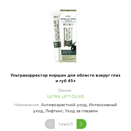
Ультракорректор морщин для области вокруг глаз
У
и губ 45+
Линия
ULTRA LIFT OLIVE
Назначение
Антивозрастной уход, Интенсивный
уход, Лифтинг, Уход за глазами
1
изиз
3