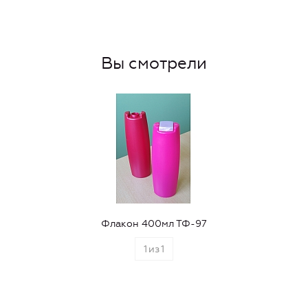
Вы смотрели
Флакон 400мл ТФ-97
1
из
1