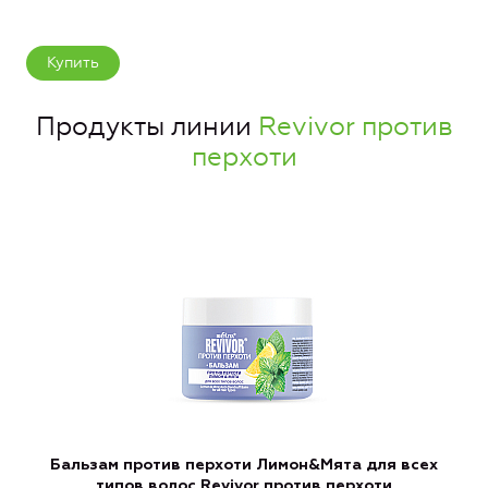
Купить
Продукты линии
Revivor против
перхоти
Бальзам против перхоти Лимон&Мята для всех
типов волос Revivor против перхоти