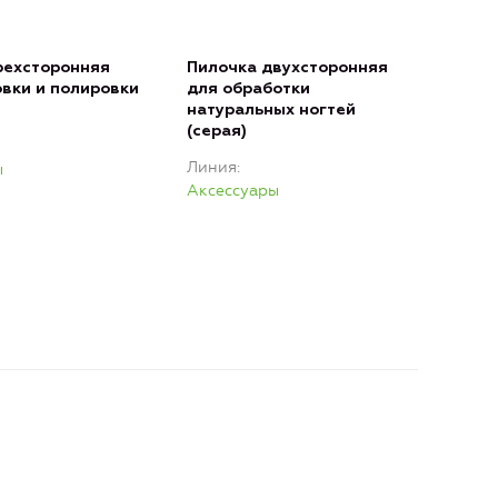
рехсторонняя
Пилочка двухсторонняя
Пил
вки и полировки
для обработки
для
натуральных ногтей
иск
(серая)
нат
(чер
Линия
ы
Лин
Аксессуары
Акс