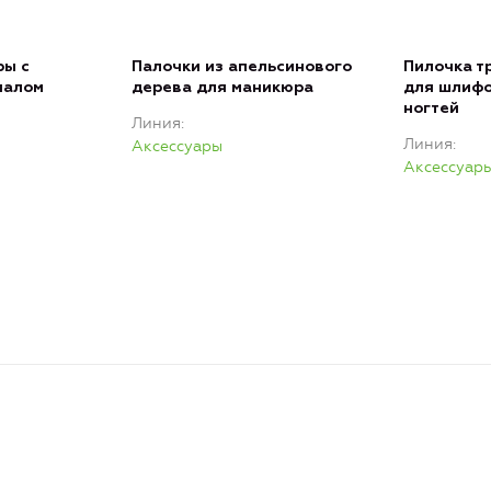
ры с
Палочки из апельсинового
Пилочка т
иалом
дерева для маникюра
для шлифо
ногтей
Линия
Линия
Аксессуары
Аксессуар