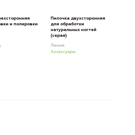
рехсторонняя
Пилочка двухсторонняя
Пил
вки и полировки
для обработки
для
натуральных ногтей
иск
(серая)
нат
(чер
Линия
ы
Лин
Аксессуары
Акс