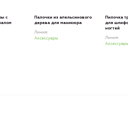
ры с
Палочки из апельсинового
Пилочка т
иалом
дерева для маникюра
для шлифо
ногтей
Линия
Линия
Аксессуары
Аксессуар