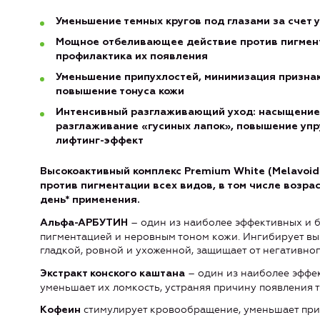
Уменьшение темных кругов под глазами за счет
Мощное отбеливающее действие против пигмент
профилактика их появления
Уменьшение припухлостей, минимизация признак
повышение тонуса кожи
Интенсивный разглаживающий уход: насыщение 
разглаживание «гусиных лапок», повышение упр
лифтинг-эффект
Высокоактивный комплекс Premium White (Melаvoi
против пигментации всех видов, в том числе возра
день* применения.
– один из наиболее эффективных и 
Альфа-АРБУТИН
пигментацией и неровным тоном кожи. Ингибирует выр
гладкой, ровной и ухоженной, защищает от негативно
– один из наиболее эффе
Экстракт конского каштана
уменьшает их ломкость, устраняя причину появления т
стимулирует кровообращение, уменьшает припу
Кофеин