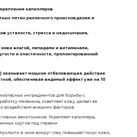
 укрепления капилляров
ных пятен различного происхождения и
ов усталости, стресса и недосыпания,
кожи влагой, липидами и витаминами,
угости и эластичности, пролонгированный
d) оказывает мощное отбеливающее действие
стной, обеспечивая видимый эффект уже на 10
безопасных ингредиентов для борьбы с
аботку меланина, осветляет кожу, делает ее
го воздействия внешних факторов.
ктивных венотоников. Укрепляет капилляры,
емных кругов под глазами.
хлости в зоне вокруг глаз, повышает тонус кожи,