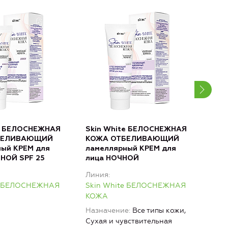
te БЕЛОСНЕЖНАЯ
Skin White БЕЛОСНЕЖНАЯ
Ski
БЕЛИВАЮЩИЙ
КОЖА ОТБЕЛИВАЮЩИЙ
КО
ный КРЕМ для
ламеллярный КРЕМ для
кон
НОЙ SPF 25
лица НОЧНОЙ
СЫВ
Линия
Лин
te БЕЛОСНЕЖНАЯ
Skin White БЕЛОСНЕЖНАЯ
Ski
КОЖА
КО
Назначение
Все типы кожи,
Сухая и чувствительная