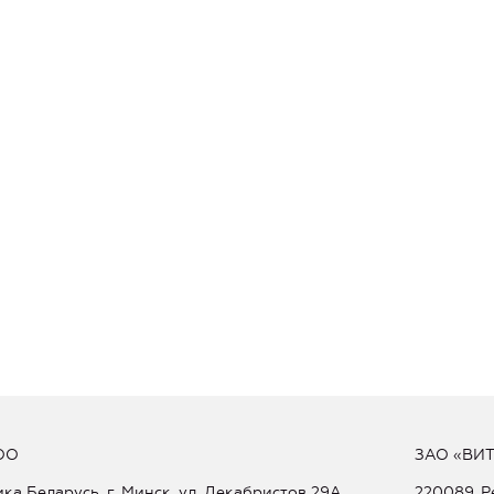
ОО
ЗАО «ВИ
ка Беларусь, г. Минск, ул. Декабристов 29А
220089, Р