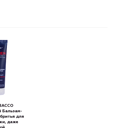
OBACCO
 Бальзам-
 бритья для
жи, даже
ой