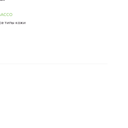
OBACCO
се типы кожи