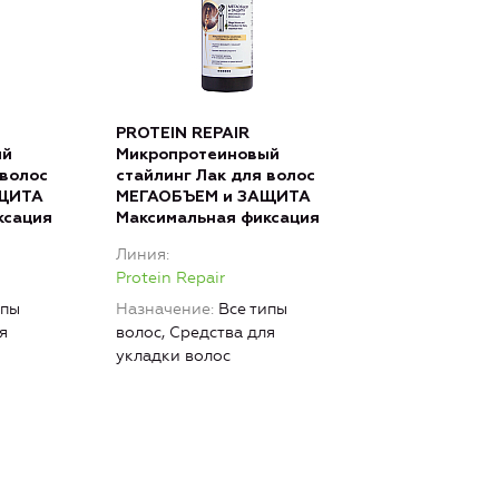
PROTEIN REPAIR
ый
Микропротеиновый
 волос
стайлинг Лак для волос
АЩИТА
МЕГАОБЪЕМ и ЗАЩИТА
ксация
Максимальная фиксация
Линия
Protein Repair
ипы
Назначение
Все типы
я
волос, Средства для
укладки волос