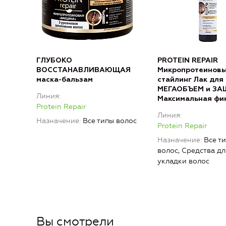
ГЛУБОКО
PROTEIN REPAIR
ВОССТАНАВЛИВАЮЩАЯ
Микропротеинов
маска-бальзам
стайлинг Лак для
МЕГАОБЪЕМ и З
Линия
Максимальная фи
Protein Repair
Линия
Назначение
Все типы волос
Protein Repair
Назначение
Все т
волос, Средства дл
укладки волос
Вы смотрели