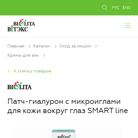
РУС
ENG
Главная
Каталог
Уход за лицом
Кремы для век
К списку товаров
Патч-гиалурон с микроиглами
для кожи вокруг глаз SMART line