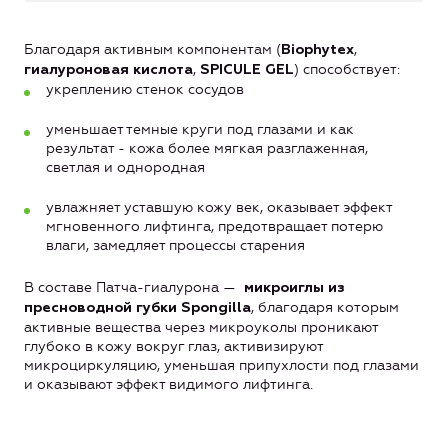
Благодаря активным компонентам (
,
Biophytex
,
) способствует:
гиалуроновая кислота
SPICULE GEL
укреплению стенок сосудов
уменьшает темные круги под глазами и как
результат - кожа более мягкая разглаженная,
светлая и однородная
увлажняет уставшую кожу век, оказывает эффект
мгновенного лифтинга, предотвращает потерю
влаги, замедляет процессы старения
В составе Патча-гиалурона —
микроиглы
из
, благодаря которым
пресноводной губки Spongilla
активные вещества через микроуколы проникают
глубоко в кожу вокруг глаз, активизируют
микроциркуляцию, уменьшая припухлости под глазами
и оказывают эффект видимого лифтинга.