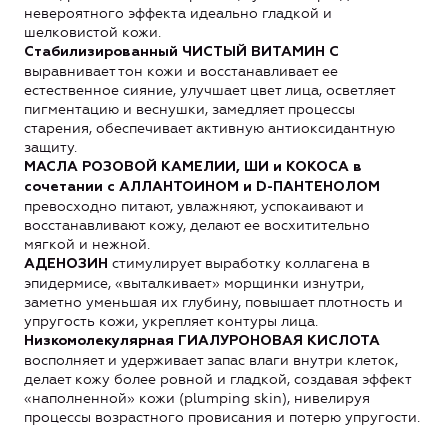
невероятного эффекта идеально гладкой и
шелковистой кожи.
Стабилизированный ЧИСТЫЙ ВИТАМИН С
выравнивает тон кожи и восстанавливает ее
естественное сияние, улучшает цвет лица, осветляет
пигментацию и веснушки, замедляет процессы
старения, обеспечивает активную антиоксидантную
защиту.
МАСЛА РОЗОВОЙ КАМЕЛИИ, ШИ и КОКОСА в
сочетании с АЛЛАНТОИНОМ и D-ПАНТЕНОЛОМ
превосходно питают, увлажняют, успокаивают и
восстанавливают кожу, делают ее восхитительно
мягкой и нежной.
стимулирует выработку коллагена в
АДЕНОЗИН
эпидермисе, «выталкивает» морщинки изнутри,
заметно уменьшая их глубину, повышает плотность и
упругость кожи, укрепляет контуры лица.
Низкомолекулярная ГИАЛУРОНОВАЯ КИСЛОТА
восполняет и удерживает запас влаги внутри клеток,
делает кожу более ровной и гладкой, создавая эффект
«наполненной» кожи (plumping skin), нивелируя
процессы возрастного провисания и потерю упругости.