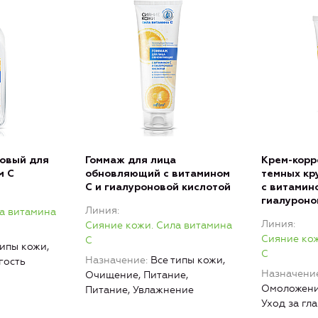
новый для
Гоммаж для лица
Крем-корр
м С
обновляющий с витамином
темных кр
С и гиалуроновой кислотой
с витамин
гиалуроно
Линия
а витамина
Линия
Сияние кожи. Сила витамина
Сияние кож
C
типы кожи,
C
Назначение
Все типы кожи,
гость
Назначени
Очищение, Питание,
Омоложени
Питание, Увлажнение
Уход за гл