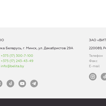
ОО
ЗАО «ВИ
ка Беларусь, г. Минск, ул. Декабристов 29А
220089, Р
+375 (17) 300-7-100
Телефон
+375 (17) 243-43-49
Факс
info@belita.by
E-mail