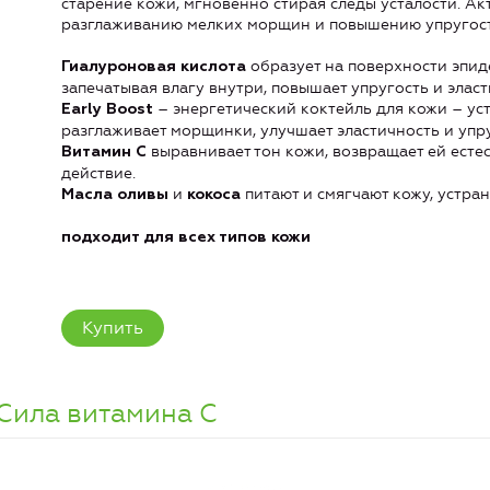
старение кожи, мгновенно стирая следы усталости. А
разглаживанию мелких морщин и повышению упругости
образует на поверхности эпи
Гиалуроновая кислота
запечатывая влагу внутри, повышает упругость и эласт
– энергетический коктейль для кожи – уст
Early Boost
разглаживает морщинки, улучшает эластичность и упру
выравнивает тон кожи, возвращает ей есте
Витамин С
действие.
и
питают и смягчают кожу, устра
Масла оливы
кокоса
подходит для всех типов кожи
Купить
 Сила витамина C