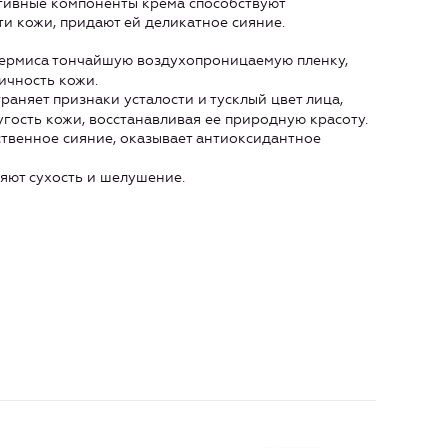
ктивные компоненты крема способствуют
 кожи, придают ей деликатное сияние.
дермиса тончайшую воздухопроницаемую пленку,
ичность кожи.
раняет признаки усталости и тусклый цвет лица,
гость кожи, восстанавливая ее природную красоту.
ственное сияние, оказывает антиоксидантное
няют сухость и шелушение.