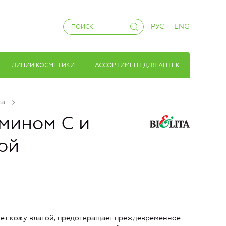
РУС
ENG
ЛИНИИ КОСМЕТИКИ
АССОРТИМЕНТ ДЛЯ АПТЕК
са
амином С и
ой
яет кожу влагой, предотвращает преждевременное