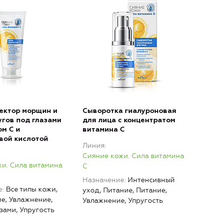
ектор морщин и
Сыворотка гиалуроновая
угов под глазами
для лица с концентратом
ом С и
витамина С
вой кислотой
Линия
Сияние кожи. Сила витамина
и. Сила витамина
C
Назначение
Интенсивный
е
Все типы кожи,
уход, Питание, Питание,
е, Увлажнение,
Увлажнение, Упругость
азами, Упругость