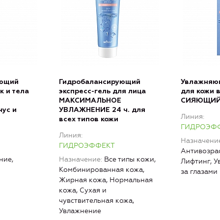
ующий
Гидробалансирующий
Увлажняю
к и тела
экспресс-гель для лица
для кожи в
МАКСИМАЛЬНОЕ
СИЯЮЩИЙ
ус и
УВЛАЖНЕНИЕ 24 ч. для
Линия
всех типов кожи
ГИДРОЭФ
Линия
Назначени
ГИДРОЭФФЕКТ
Антивозрас
ние,
Назначение
Все типы кожи,
Лифтинг, У
Комбинированная кожа,
за глазами
Жирная кожа, Нормальная
кожа, Сухая и
чувствительная кожа,
Увлажнение