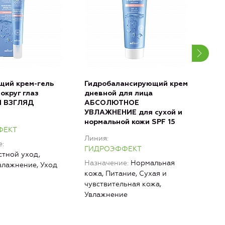
щий крем-гель
Гидробалансирующий крем
Гид
округ глаз
дневной для лица
дне
 ВЗГЛЯД
АБСОЛЮТНОЕ
ОПТ
УВЛАЖНЕНИЕ для сухой и
УВЛ
нормальной кожи SPF 15
и к
ФЕКТ
SPF 
Линия
е
Лин
ГИДРОЭФФЕКТ
тной уход,
ГИД
Назначение
Нормальная
влажнение, Уход
Наз
кожа, Питание, Сухая и
Ком
чувствительная кожа,
Жир
Увлажнение