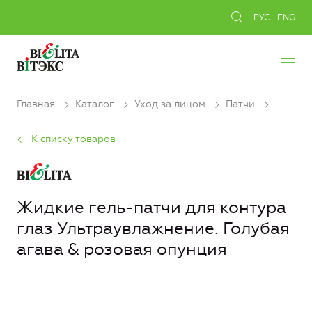
РУС
ENG
Главная
Каталог
Уход за лицом
Патчи
К списку товаров
Жидкие гель-патчи для контура
глаз Ультраувлажнение. Голубая
агава & розовая опунция