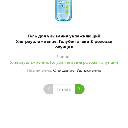
Гель для умывания увлажняющий
Ультраувлажнение. Голубая агава & розовая
в
опунция
Линия
Ультраувлажнение. Голубая агава & розовая опунция
У
Назначение
Очищение, Увлажнение
1
изиз
6