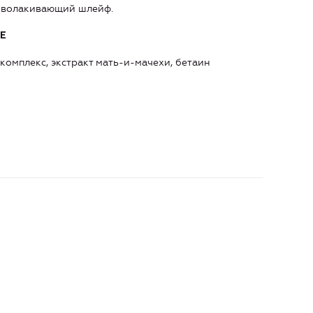
 обволакивающий шлейф.
Е
омплекс, экстракт мать-и-мачехи, бетаин