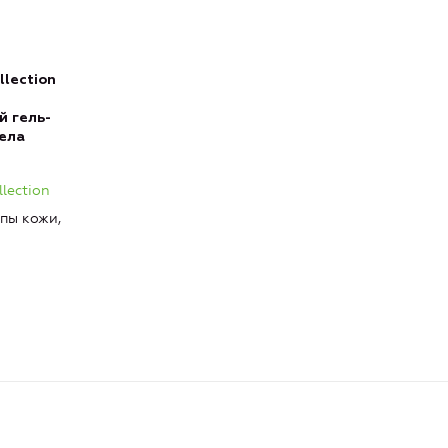
lection
 гель-
тела
lection
ипы кожи,