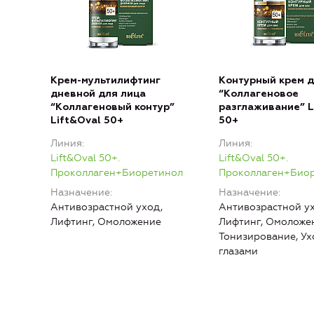
Крем-мультилифтинг
Контурный крем д
дневной для лица
“Коллагеновое
“Коллагеновый контур”
разглаживание” L
Lift&Oval 50+
50+
Линия
Линия
Lift&Oval 50+.
Lift&Oval 50+.
Проколлаген+Биоретинол
Проколлаген+Био
Назначение
Назначение
Антивозрастной уход,
Антивозрастной ух
Лифтинг, Омоложение
Лифтинг, Омоложе
Тонизирование, Ух
глазами