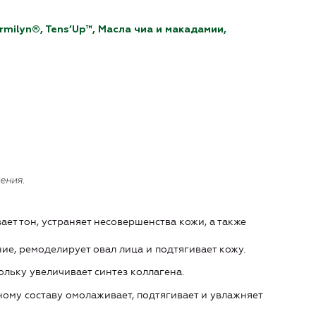
rmilyn®, Tens’Up™, Масла чиа и макадамии,
ения.
т тон, устраняет несовершенства кожи, а также
е, ремоделирует овал лица и подтягивает кожу.
льку увеличивает синтез коллагена.
ому составу омолаживает, подтягивает и увлажняет