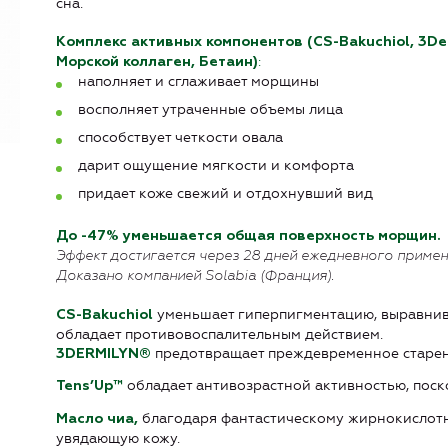
сна.
Комплекс активных компонентов (CS-Bakuchiol, 3De
:
Морской коллаген, Бетаин)
наполняет и сглаживает морщины
восполняет утраченные объемы лица
способствует четкости овала
дарит ощущение мягкости и комфорта
придает коже свежий и отдохнувший вид
До -47% уменьшается общая поверхность морщин.
Эффект достигается через 28 дней ежедневного примен
Доказано компанией Solabia (Франция).
уменьшает гиперпигментацию, выравнивае
CS-Bakuchiol
обладает противовоспалительным действием.
предотвращает преждевременное старени
3DERMILYN®
обладает антивозрастной активностью, поско
Tens’Up™
благодаря фантастическому жирнокислотн
М
асло чиа,
увядающую кожу.