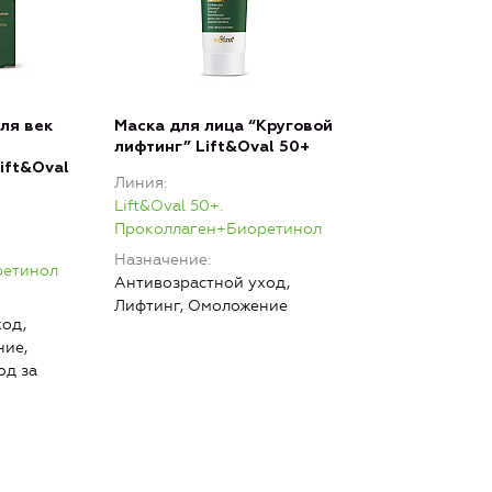
ля век
Маска для лица “Круговой
лифтинг” Lift&Oval 50+
ift&Oval
Линия
Lift&Oval 50+.
Проколлаген+Биоретинол
Назначение
ретинол
Антивозрастной уход,
Лифтинг, Омоложение
од,
ние,
од за