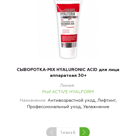
СЫВОРОТКА-MIX HYALURONIC ACID для лица
аппаратная 30+
г
Линия
Prof ACTIVE HYALFORM
Назначение
Антивозрастной уход, Лифтинг,
Профессиональный уход, Увлажнение
1
изиз
6