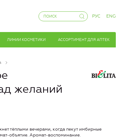
РУС
ENG
ЛИНИИ КОСМЕТИКИ
АССОРТИМЕНТ ДЛЯ АПТЕК
а
ое
ад желаний
ахнет тёплыми вечерами, когда пекут имбирные
ромат-объятие. Аромат-воспоминание.