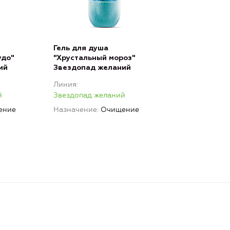
Гель для душа
удо"
"Хрустальный мороз"
ий
Звездопад желаний
Линия
й
Звездопад желаний
ение
Назначение
Очищение