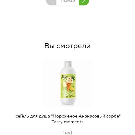
1
изиз
3
Вы смотрели
IceГель для душа "Мороженое Ананасовый сорбе"
Tasty moments
1
из
1