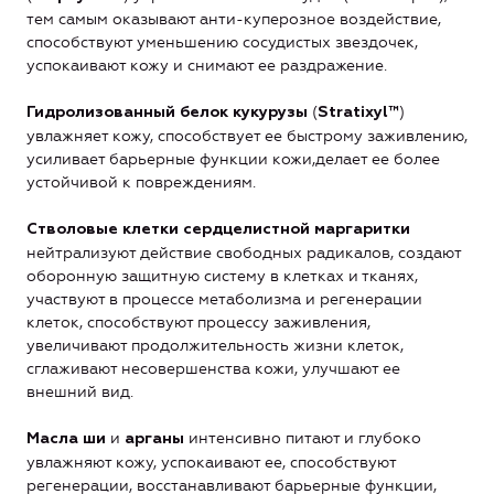
тем самым оказывают анти-куперозное воздействие,
способствуют уменьшению сосудистых звездочек,
успокаивают кожу и снимают ее раздражение.
(
)
Гидролизованный белок кукурузы
Stratixyl™
увлажняет кожу, способствует ее быстрому заживлению,
усиливает барьерные функции кожи,делает ее более
устойчивой к повреждениям.
Стволовые клетки сердцелистной маргаритки
нейтрализуют действие свободных радикалов, создают
оборонную защитную систему в клетках и тканях,
участвуют в процессе метаболизма и регенерации
клеток, способствуют процессу заживления,
увеличивают продолжительность жизни клеток,
сглаживают несовершенства кожи, улучшают ее
внешний вид.
и
интенсивно питают и глубоко
Масла ши
арганы
увлажняют кожу, успокаивают ее, способствуют
регенерации, восстанавливают барьерные функции,