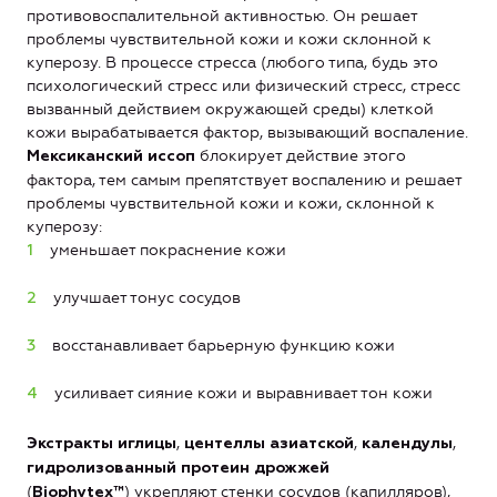
противовоспалительной активностью. Он решает
проблемы чувствительной кожи и кожи склонной к
куперозу. В процессе стресса (любого типа, будь это
психологический стресс или физический стресс, стресс
вызванный действием окружающей среды) клеткой
кожи вырабатывается фактор, вызывающий воспаление.
блокирует действие этого
Мексиканский иссоп
фактора, тем самым препятствует воспалению и решает
проблемы чувствительной кожи и кожи, склонной к
куперозу:
уменьшает покраснение кожи
улучшает тонус сосудов
восстанавливает барьерную функцию кожи
усиливает сияние кожи и выравнивает тон кожи
,
,
,
Экстракты иглицы
центеллы азиатской
календулы
гидролизованный протеин дрожжей
(
) укрепляют стенки сосудов (капилляров),
Biophytex™