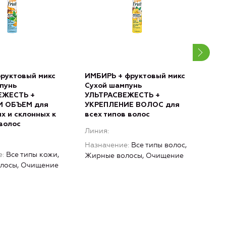
руктовый микс
ИМБИРЬ + фруктовый микс
Шам
пунь
Сухой шампунь
сух
ЕЖЕСТЬ +
УЛЬТРАСВЕЖЕСТЬ +
Лин
И ОБЪЕМ для
УКРЕПЛЕНИЕ ВОЛОС для
х и склонных к
всех типов волос
Наз
волос
воло
Линия
пов
Назначение
Все типы волос,
е
Все типы кожи,
Жирные волосы, Очищение
лосы, Очищение