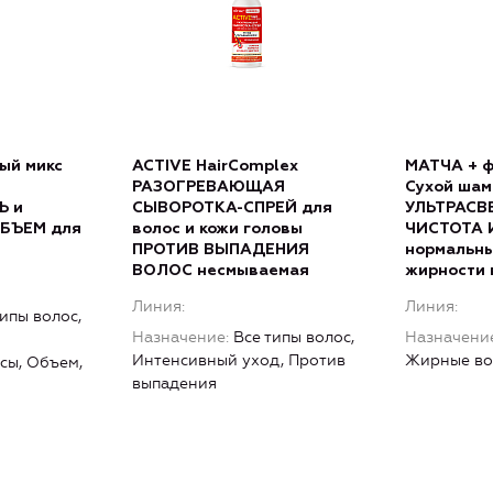
ый микс
ACTIVE HairComplex
МАТЧА + ф
РАЗОГРЕВАЮЩАЯ
Сухой шам
Ь и
СЫВОРОТКА-СПРЕЙ для
УЛЬТРАСВ
БЪЕМ для
волос и кожи головы
ЧИСТОТА 
с
ПРОТИВ ВЫПАДЕНИЯ
нормальны
ВОЛОС несмываемая
жирности 
Линия
Линия
типы волос,
Назначение
Все типы волос,
Назначени
Интенсивный уход, Против
Жирные во
сы, Объем,
выпадения